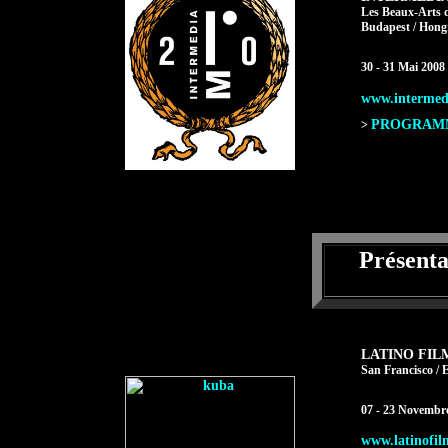
Les Beaux-Arts d
Budapest / Hong
30 - 31 Mai 2008
www.intermed
PROGRAMME
>
Présent
LATINO FIL
San Francisco / 
07 - 23 Novembr
www.latinofilm