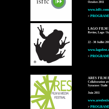
Octobre 2011
www.isffc.com
PROGRAMME
>
LAGO FILM 
Revine, Lago / Ita
22 - 30 Juillet 20
www.lagofest.
PROGRAMME
>
ARES FILM 
Collaboration a
Syracuse / Italie
Juin 2011
www.aresfestiv
PROGRAMME
>