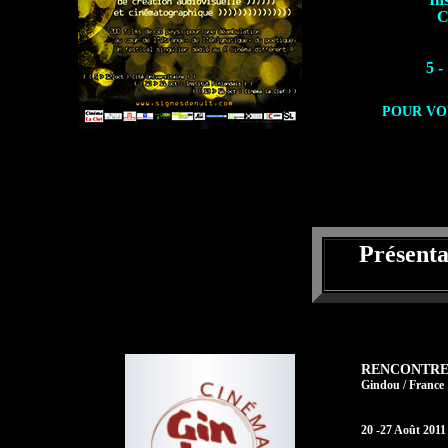
C
5 -
POUR VO
Présent
RENCONTRE
Gindou / France
20 -27 Août 2011