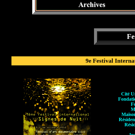
Fe
9e Festival Interna
Cité Un
Fondati
Fo
Ma
Maison
Résiden
Rési
In