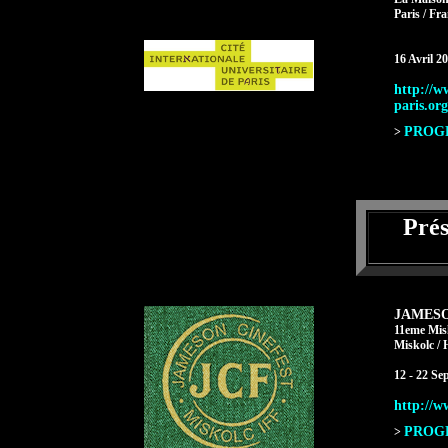
Paris / Fr
16 Avril 2
http://w
paris.or
PROGR
>
Pré
JAMESO
11eme Misk
Miskolc / 
12 - 22 S
http://w
PROGR
>