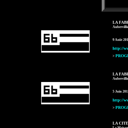
LA FAB
Aubervilli
9 Août 20
http://w
PROGR
>
LA FAB
Aubervilli
5 Juin 201
http://w
PROGR
>
LA CIT
La Maison