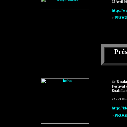
25 Avril 2
http://w
PROGR
>
Pré
4e Kual
Festival
Kuala Lum
22 - 24 N
http://k
PROGR
>