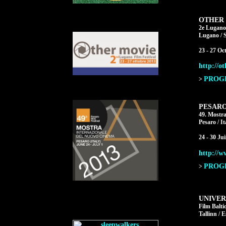
OTHER
2e Lugano 
Lugano / S
23 - 27 Oc
http://o
PROGR
>
PESARO
49. Mostr
Pesaro / It
24 - 30 Ju
http://w
PROGR
>
UNIVER
Film Balti
Tallinn / E