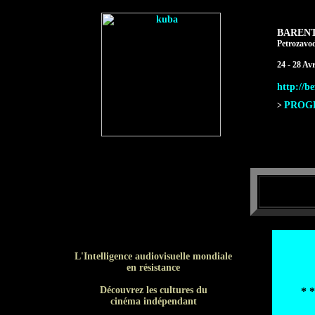
BARENT
Petrozavod
24 - 28 Avr
http://be
PROGR
>
L'Intelligence audiovisuelle mondiale
en résistance
Découvrez les cultures du
* *
cinéma indépendant