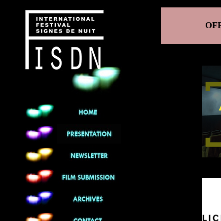
******
OF