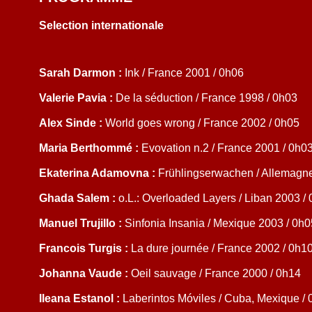
Selection internationale
Sarah Darmon :
Ink / France 2001 / 0h06
Valerie Pavia :
De la séduction / France 1998 / 0h03
Alex Sinde :
World goes wrong / France 2002 / 0h05
Maria Berthommé :
Evovation n.2 / France 2001 / 0h0
Ekaterina Adamovna :
Frühlingserwachen / Allemagne
Ghada Salem :
o.L.: Overloaded Layers / Liban 2003 /
Manuel Trujillo :
Sinfonia Insania / Mexique 2003 / 0h0
Francois Turgis :
La dure journée / France 2002 / 0h1
Johanna Vaude :
Oeil sauvage / France 2000 / 0h14
Ileana Estanol :
Laberintos Móviles / Cuba, Mexique /