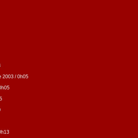
3
 2003 / 0h05
 0h05
5
0
 0h13