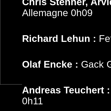
Chris Stenner, Arvid
Allemagne 0h09
Richard Lehun :
Fet
Olaf Encke :
Gack G
Andreas Teuchert :
0h11