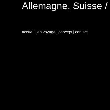
Allemagne, Suisse /
accueil
|
en voyage
|
concept
|
contact