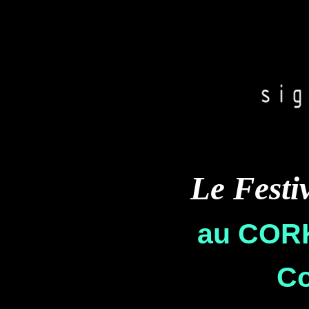
Le Festi
au COR
Co