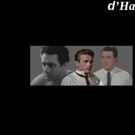
d
’Ha