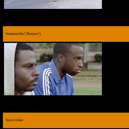
Waramutsého! (Bonjour!)
Tout à refaire