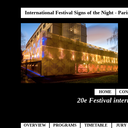
International Festival Signs of the Night
-
Pari
HOME
CON
20e Festival inter
OVERVIEW
PROGRAMS
TIMETABLE
JURY