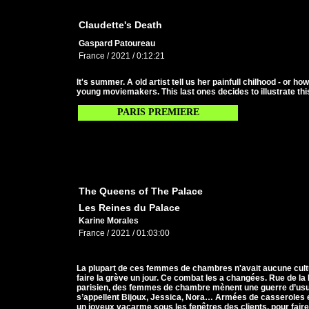
Claudette's Death
Gaspard Patoureau
France / 2021 / 0:12:21
It's summer. A old artist tell us her painfull chilhood - or 
young moviemakers. This last ones decides to illustrate thi
PARIS PREMIERE
The Queens of The Palace
Les Reines du Palace
Karine Morales
France / 2021 / 01:03:00
La plupart de ces femmes de chambres n'avait aucune cultur
faire la grève un jour. Ce combat les a changées. Rue de la 
parisien, des femmes de chambre mènent une guerre d’usur
s’appellent Bijoux, Jessica, Nora… Armées de casseroles et
un joyeux vacarme sous les fenêtres des clients, pour fair