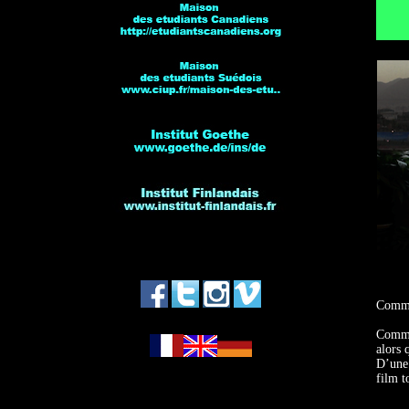
Commen
Commen
alors 
D’une 
film t