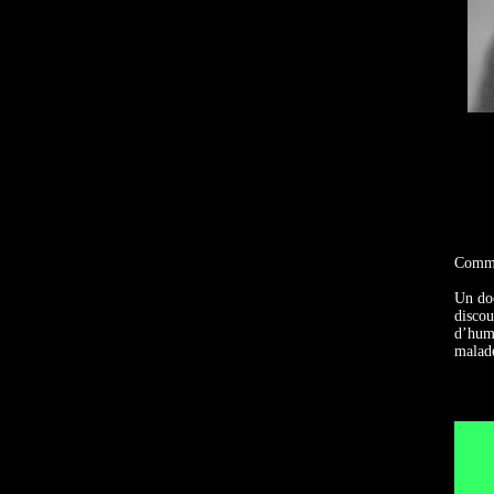
Commen
Un doc
discou
d’huma
malade