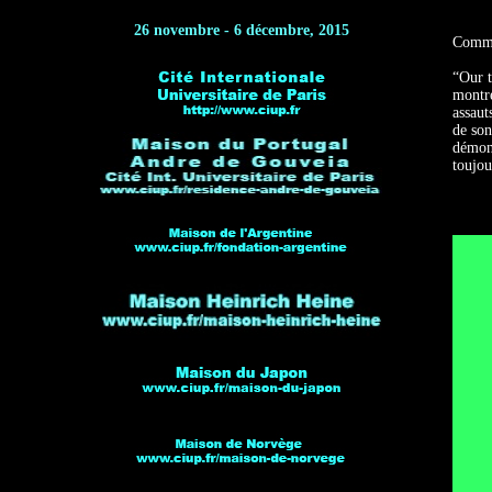
26 novembre - 6 décembre, 2015
Commen
“Our t
montre
assaut
de son
démont
toujou