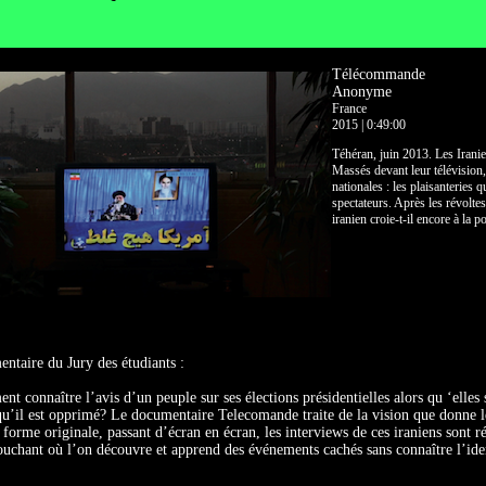
Télécommande
Anonyme
France
2015 | 0:49:00
Téhéran, juin 2013. Les Iranie
Massés devant leur télévision,
nationales : les plaisanteries 
spectateurs. Après les révolte
iranien croie-t-il encore à la po
taire du Jury des étudiants :
t connaître l’avis d’un peuple sur ses élections présidentielles alors qu ‘elle
qu’il est opprimé? Le documentaire Telecomande traite de la vision que donne les
forme originale, passant d’écran en écran, les interviews de ces iraniens sont 
ouchant où l’on découvre et apprend des événements cachés sans connaître l’iden