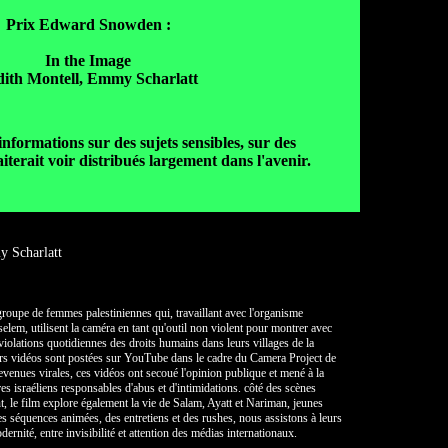
Prix Edward Snowden :
In the Image
dith Montell, Emmy Scharlatt
ormations sur des sujets sensibles, sur des
iterait voir distribués largement dans l'avenir.
y Scharlatt
roupe de femmes palestiniennes qui, travaillant avec l'organisme
elem, utilisent la caméra en tant qu'outil non violent pour montrer avec
iolations quotidiennes des droits humains dans leurs villages de la
rs vidéos sont postées sur YouTube dans le cadre du Camera Project de
enues virales, ces vidéos ont secoué l'opinion publique et mené à la
es israéliens responsables d'abus et d'intimidations. côté des scènes
t, le film explore également la vie de Salam, Ayatt et Nariman, jeunes
es séquences animées, des entretiens et des rushes, nous assistons à leurs
odernité, entre invisibilité et attention des médias internationaux.