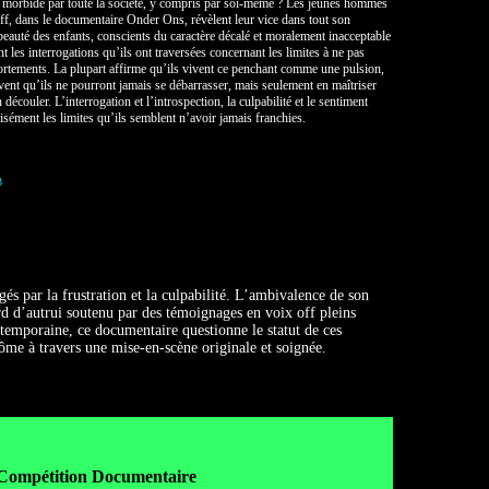
e morbide par toute la société, y compris par soi-même ? Les jeunes hommes
ff, dans le documentaire Onder Ons, révèlent leur vice dans tout son
 beauté des enfants, conscients du caractère décalé et moralement inacceptable
nt les interrogations qu’ils ont traversées concernant les limites à ne pas
ortements. La plupart affirme qu’ils vivent ce penchant comme une pulsion,
vent qu’ils ne pourront jamais se débarrasser, mais seulement en maîtriser
 découler. L’interrogation et l’introspection, la culpabilité et le sentiment
isément les limites qu’ils semblent n’avoir jamais franchies.
3
 par la frustration et la culpabilité. L’ambivalence de son
rd d’autrui soutenu par des témoignages en voix off pleins
ntemporaine, ce documentaire questionne le statut de ces
tôme à travers une mise-en-scène originale et soignée.
Compétition Documentaire