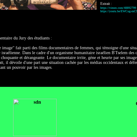
Extrait :
https://vimeo.com/48892799
https://youtu.be/EWCug-rnC
taire du Jury des étudiants :
e image“ fait parti des films documentaires de femmes, qui témoigne d'une situati
e israélienne. Dans le cadre d'un organisme humanitaire israélien B'Tselem des 
é choquante et dérangeante. Le documentaire irrite, gène et heurte par ses image
att, il dévoile d'une part une situation cachée par les médias occidentaux et défe
ant un pouvoir par les images.