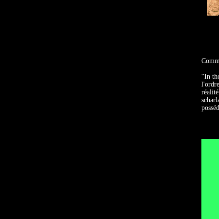
Commen
“In th
l'ordr
réalit
scharl
posséd