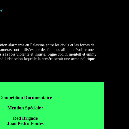
9Y
on alarmante en Palestine entre les civils et les forces de
caméras sont utilisées par des femmes afin de dévoiler une
s à la fois violente et injuste. Signé Judith montell et emmy
nd l'idée selon laquelle la caméra serait une arme politique
Compétition Documentaire
Mention Spéciale :
Red Brigade
João Pedro Fontes