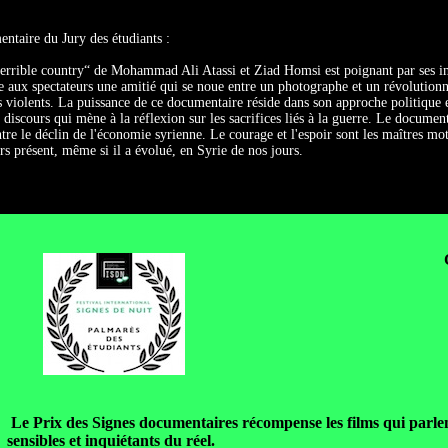
taire du Jury des étudiants :
errible country“ de Mohammad Ali Atassi et Ziad Homsi est poignant par ses im
 aux spectateurs une amitié qui se noue entre un photographe et un révolution
s violents. La puissance de ce documentaire réside dans son approche politique e
 discours qui mène à la réflexion sur les sacrifices liés à la guerre. Le document
re le déclin de l'économie syrienne. Le courage et l'espoir sont les maîtres m
rs présent, même si il a évolué, en Syrie de nos jours.
Le Prix des Signes documentaires récompense les films qui parlent
sensibles et inquiétants du réel.