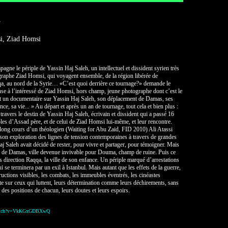
y
i, Ziad Homsi
agne le périple de Yassin Haj Saleh, un intellectuel et dissident syrien très
graphe Ziad Homsi, qui voyagent ensemble, de la région libérée de
 au nord de la Syrie… «C’est quoi derrière ce tournage?» demande le
se à l’intéressé de Ziad Homsi, hors champ, jeune photographe dont c’est le
rt un documentaire sur Yassin Haj Saleh, son déplacement de Damas, ses
ce, sa vie... » Au départ et après un an de tournage, tout cela et bien plus :
à travers le destin de Yassin Haj Saleh, écrivain et dissident qui a passé 16
ôles d’Assad père, et de celui de Ziad Homsi lui-même, et leur rencontre.
u long cours d’un théologien (Waiting for Abu Zaid, FID 2010) Ali Atassi
 son exploration des lignes de tension contemporaines à travers de grandes
aj Saleh avait décidé de rester, pour vivre et partager, pour témoigner. Mais
ir de Damas, ville devenue invivable pour Douma, champ de ruine. Puis ce
s direction Raqqa, la ville de son enfance. Un périple marqué d’arrestations
 se terminera par un exil à Istanbul. Mais autant que les effets de la guerre,
ructions visibles, les combats, les immeubles éventrés, les cinéastes
te sur ceux qui luttent, leurs détermination comme leurs déchirements, sans
des positions de chacun, leurs doutes et leurs espoirs.
/watch?v=VkKGxGDBXwQ