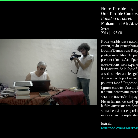
Notre Terrible Pays
Our Terrible Countr
Baladna alraheeb
Mohammad Ali Atass
Syrie
2014 | 1:25:00
Notre terrible pays accomp
connu, et du jeune photo
Douma/Damas vers Raqqa,
protagoniste filmé. Répon
premier film : « Au dépa
observations, son expérien
les fractures de la Syrie 
ans de sa vie dans les ge
Ainsi après le portrait a
poursuit face à l’urgence
figures en lutte. Yassin H
il a fallu néanmoins part
sera une traversée du pay
(de sa femme, de Ziad) qui
le film ouvre sur ses dest
s’attachent à son emprein
renoncer aux complexités 
Extrait:
https://www.youtube.com