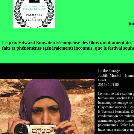
Ju
Le prix Edward Snowden récompense des films qui donnent des inf
faits et phénomènes (généralement) inconnus, que le festival souha
In the Image
Judith Montell, Emm
Israël
2014 / 1:01:00
Le documentaire suit un g
humanitaire israélien B’Ts
beaucoup de courage les v
Cisjordanie occupée. Leu
B’Tselem à Jerusalem. Dev
condamnation des militair
alarmantes qu'elles filmen
palestiniennes. Grâce à d
luttes entre tradition et m