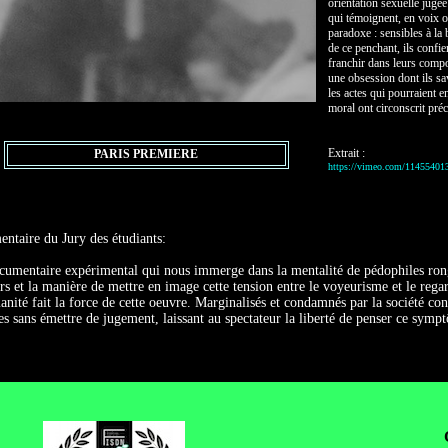
orientation sexuelle jugé
qui témoignent, en voix o
paradoxe : sensibles à la
de ce penchant, ils confie
franchir dans leurs comp
une obsession dont ils sa
les actes qui pourraient en
moral ont circonscrit préc
Extrait :
PARIS PREMIERE
https://vimeo.com/11455401
taire du Jury des étudiants:
umentaire expérimental qui nous immerge dans la mentalité de pédophiles rongés
rs et la manière de mettre en image cette tension entre le voyeurisme et le rega
nité fait la force de cette oeuvre. Marginalisés et condamnés par la société co
s sans émettre de jugement, laissant au spectateur la liberté de penser ce symp