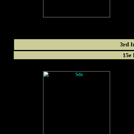
3rd I
15e 