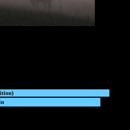
ition)
in