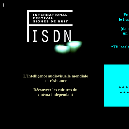
}
En 
le Fe
(dan
un 
*TV locale
L'Intelligence audiovisuelle mondiale
en résistance
* * *
Découvrez les cultures du
* * 
cinéma indépendant